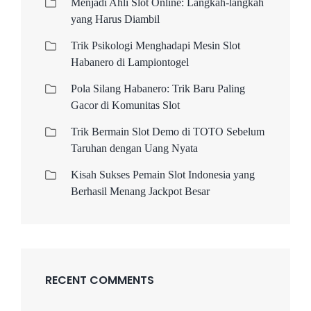
Menjadi Ahli Slot Online: Langkah-langkah
yang Harus Diambil
Trik Psikologi Menghadapi Mesin Slot
Habanero di Lampiontogel
Pola Silang Habanero: Trik Baru Paling
Gacor di Komunitas Slot
Trik Bermain Slot Demo di TOTO Sebelum
Taruhan dengan Uang Nyata
Kisah Sukses Pemain Slot Indonesia yang
Berhasil Menang Jackpot Besar
RECENT COMMENTS