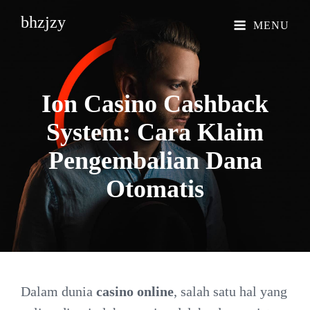
bhzjzy
MENU
Ion Casino Cashback
System: Cara Klaim
Pengembalian Dana
Otomatis
Dalam dunia
casino online
, salah satu hal yang