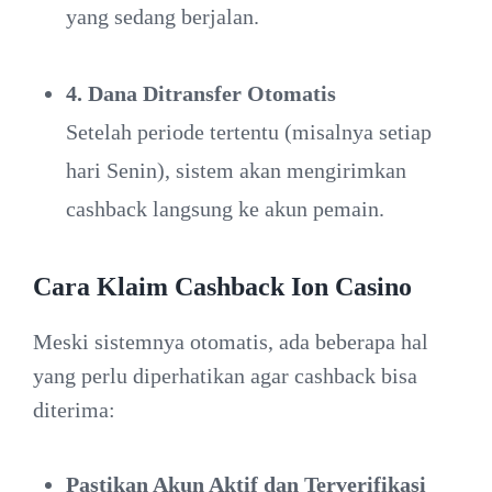
yang sedang berjalan.
4. Dana Ditransfer Otomatis
Setelah periode tertentu (misalnya setiap
hari Senin), sistem akan mengirimkan
cashback langsung ke akun pemain.
Cara Klaim Cashback Ion Casino
Meski sistemnya otomatis, ada beberapa hal
yang perlu diperhatikan agar cashback bisa
diterima:
Pastikan Akun Aktif dan Terverifikasi