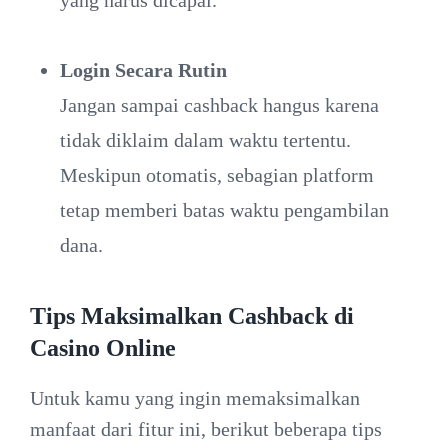
Login Secara Rutin
Jangan sampai cashback hangus karena
tidak diklaim dalam waktu tertentu.
Meskipun otomatis, sebagian platform
tetap memberi batas waktu pengambilan
dana.
Tips Maksimalkan Cashback di
Casino Online
Untuk kamu yang ingin memaksimalkan
manfaat dari fitur ini, berikut beberapa tips