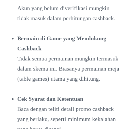
Akun yang belum diverifikasi mungkin
tidak masuk dalam perhitungan cashback.
Bermain di Game yang Mendukung
Cashback
Tidak semua permainan mungkin termasuk
dalam skema ini. Biasanya permainan meja
(table games) utama yang dihitung.
Cek Syarat dan Ketentuan
Baca dengan teliti detail promo cashback
yang berlaku, seperti minimum kekalahan
yang harus dicapai.