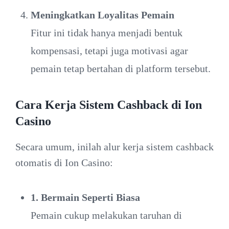
Meningkatkan Loyalitas Pemain
Fitur ini tidak hanya menjadi bentuk
kompensasi, tetapi juga motivasi agar
pemain tetap bertahan di platform tersebut.
Cara Kerja Sistem Cashback di Ion
Casino
Secara umum, inilah alur kerja sistem cashback
otomatis di Ion Casino:
1. Bermain Seperti Biasa
Pemain cukup melakukan taruhan di