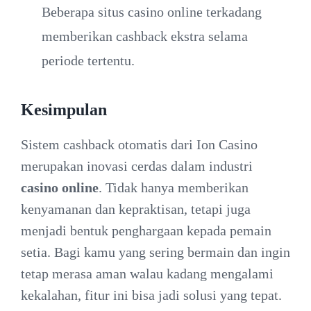
Beberapa situs casino online terkadang
memberikan cashback ekstra selama
periode tertentu.
Kesimpulan
Sistem cashback otomatis dari Ion Casino
merupakan inovasi cerdas dalam industri
casino online
. Tidak hanya memberikan
kenyamanan dan kepraktisan, tetapi juga
menjadi bentuk penghargaan kepada pemain
setia. Bagi kamu yang sering bermain dan ingin
tetap merasa aman walau kadang mengalami
kekalahan, fitur ini bisa jadi solusi yang tepat.