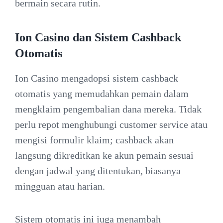
bermain secara rutin.
Ion Casino dan Sistem Cashback
Otomatis
Ion Casino mengadopsi sistem cashback
otomatis yang memudahkan pemain dalam
mengklaim pengembalian dana mereka. Tidak
perlu repot menghubungi customer service atau
mengisi formulir klaim; cashback akan
langsung dikreditkan ke akun pemain sesuai
dengan jadwal yang ditentukan, biasanya
mingguan atau harian.
Sistem otomatis ini juga menambah