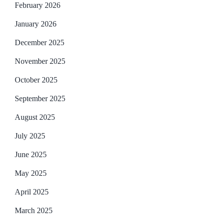
February 2026
January 2026
December 2025
November 2025
October 2025
September 2025
August 2025
July 2025
June 2025
May 2025
April 2025
March 2025