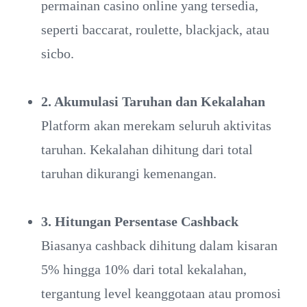
permainan casino online yang tersedia,
seperti baccarat, roulette, blackjack, atau
sicbo.
2. Akumulasi Taruhan dan Kekalahan
Platform akan merekam seluruh aktivitas
taruhan. Kekalahan dihitung dari total
taruhan dikurangi kemenangan.
3. Hitungan Persentase Cashback
Biasanya cashback dihitung dalam kisaran
5% hingga 10% dari total kekalahan,
tergantung level keanggotaan atau promosi