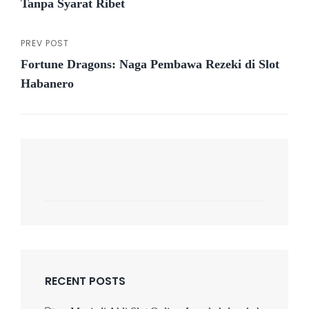
Tanpa Syarat Ribet
PREV POST
Previous
Fortune Dragons: Naga Pembawa Rezeki di Slot
Post
Habanero
RECENT POSTS