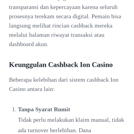
transparansi dan kepercayaan karena seluruh
prosesnya terekam secara digital. Pemain bisa
langsung melihat rincian cashback mereka
melalui halaman riwayat transaksi atau
dashboard akun.
Keunggulan Cashback Ion Casino
Beberapa kelebihan dari sistem cashback Ion
Casino antara lain:
Tanpa Syarat Rumit
Tidak perlu melakukan klaim manual, tidak
ada turnover berlebihan. Dana