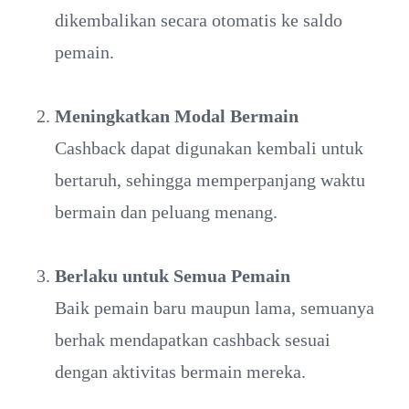
dikembalikan secara otomatis ke saldo
pemain.
Meningkatkan Modal Bermain
Cashback dapat digunakan kembali untuk
bertaruh, sehingga memperpanjang waktu
bermain dan peluang menang.
Berlaku untuk Semua Pemain
Baik pemain baru maupun lama, semuanya
berhak mendapatkan cashback sesuai
dengan aktivitas bermain mereka.