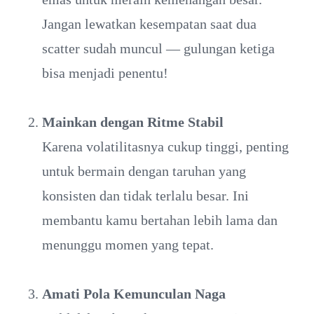
Jangan lewatkan kesempatan saat dua
scatter sudah muncul — gulungan ketiga
bisa menjadi penentu!
Mainkan dengan Ritme Stabil
Karena volatilitasnya cukup tinggi, penting
untuk bermain dengan taruhan yang
konsisten dan tidak terlalu besar. Ini
membantu kamu bertahan lebih lama dan
menunggu momen yang tepat.
Amati Pola Kemunculan Naga