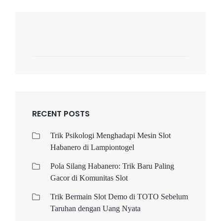
RECENT POSTS
Trik Psikologi Menghadapi Mesin Slot
Habanero di Lampiontogel
Pola Silang Habanero: Trik Baru Paling
Gacor di Komunitas Slot
Trik Bermain Slot Demo di TOTO Sebelum
Taruhan dengan Uang Nyata