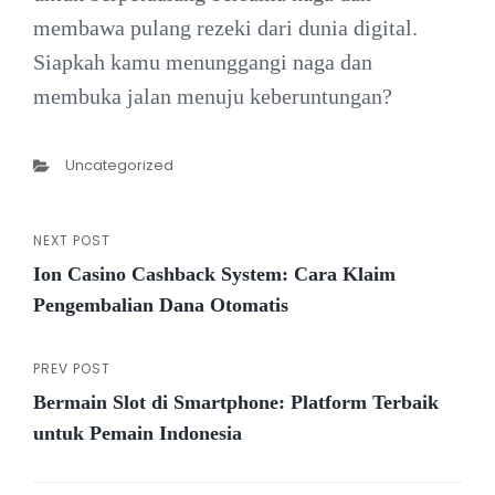
membawa pulang rezeki dari dunia digital.
Siapkah kamu menunggangi naga dan
membuka jalan menuju keberuntungan?
Categories
Uncategorized
NEXT POST
Post
Next
Ion Casino Cashback System: Cara Klaim
Post
navigation
Pengembalian Dana Otomatis
PREV POST
Previous
Bermain Slot di Smartphone: Platform Terbaik
Post
untuk Pemain Indonesia