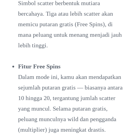
Simbol scatter berbentuk mutiara
bercahaya. Tiga atau lebih scatter akan
memicu putaran gratis (Free Spins), di
mana peluang untuk menang menjadi jauh
lebih tinggi.
Fitur Free Spins
Dalam mode ini, kamu akan mendapatkan
sejumlah putaran gratis — biasanya antara
10 hingga 20, tergantung jumlah scatter
yang muncul. Selama putaran gratis,
peluang munculnya wild dan pengganda
(multiplier) juga meningkat drastis.