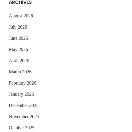
ARCHIVES
August 2026
July 2026
June 2026
May 2026
April 2026
March 2026
February 2026
January 2026
December 2025
November 2025
October 2025