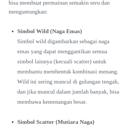
bisa membuat permainan semakin seru dan
menguntungkan:
Simbol Wild (Naga Emas)
Simbol wild digambarkan sebagai naga
emas yang dapat menggantikan semua
simbol lainnya (kecuali scatter) untuk
membantu membentuk kombinasi menang.
Wild ini sering muncul di gulungan tengah,
dan jika muncul dalam jumlah banyak, bisa
membawa kemenangan besar.
Simbol Scatter (Mutiara Naga)