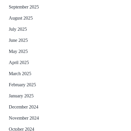
September 2025
August 2025
July 2025
June 2025
May 2025
April 2025
March 2025
February 2025
January 2025
December 2024
November 2024
October 2024