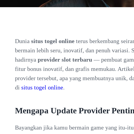
Dunia
situs togel online
terus berkembang seira
bermain lebih seru, inovatif, dan penuh variasi.
hadirnya
provider slot terbaru
— pembuat game 
fitur bonus inovatif, dan grafis memukau. Artike
provider tersebut, apa yang membuatnya unik, 
di
situs togel online
.
Mengapa Update Provider Penti
Bayangkan jika kamu bermain game yang itu-itu