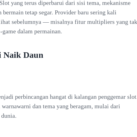
 Slot yang terus diperbarui dari sisi tema, mekanisme
ermain tetap segar. Provider baru sering kali
ihat sebelumnya — misalnya fitur multipliers yang ta
ini-game dalam permainan.
gi Naik Daun
enjadi perbincangan hangat di kalangan penggemar slot
h warnawarni dan tema yang beragam, mulai dari
 dunia.