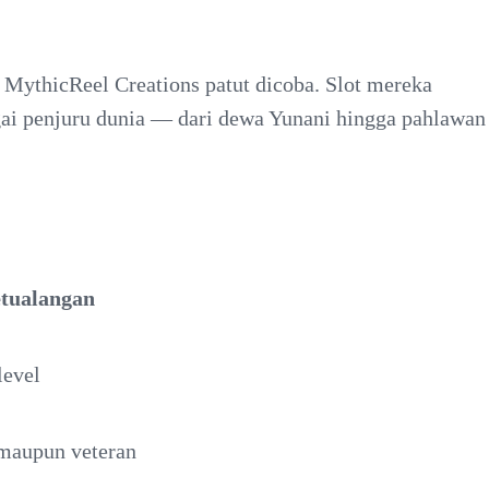
 MythicReel Creations patut dicoba. Slot mereka
gai penjuru dunia — dari dewa Yunani hingga pahlawan
etualangan
level
maupun veteran