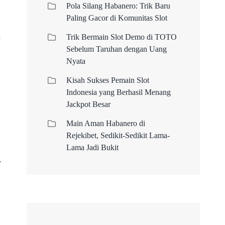
Pola Silang Habanero: Trik Baru
Paling Gacor di Komunitas Slot
k
Trik Bermain Slot Demo di TOTO
Sebelum Taruhan dengan Uang
Nyata
Kisah Sukses Pemain Slot
Indonesia yang Berhasil Menang
Jackpot Besar
Main Aman Habanero di
Rejekibet, Sedikit-Sedikit Lama-
Lama Jadi Bukit
.