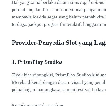
Hal yang sama berlaku dalam
situs togel online
.
permainan, dan fitur bonus membuat pengalaman b
membawa ide-ide segar yang belum pernah kita l
terduga, jackpot progresif interaktif, hingga m
Provider-Penyedia Slot yang La
1. PrismPlay Studios
Tidak bisa dipungkiri, PrismPlay Studios kini m
Mereka dikenal dengan desain visual yang penu
petualangan luar angkasa sampai festival budaya
Keunikan yang ditawarkan: