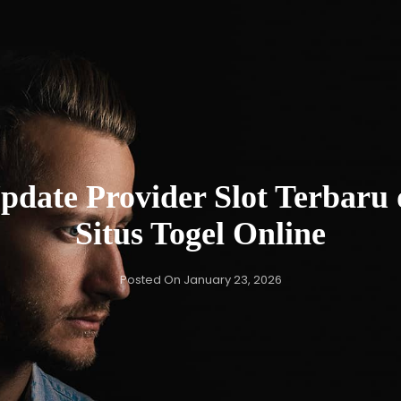
pdate Provider Slot Terbaru 
Situs Togel
Online
Posted On
January 23, 2026