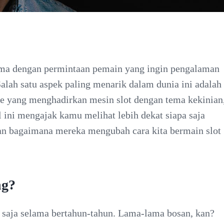
ma dengan permintaan pemain yang ingin pengalaman
 Salah satu aspek paling menarik dalam dunia ini adalah
yang menghadirkan mesin slot dengan tema kekinian
l ini mengajak kamu melihat lebih dekat siapa saja
dan bagaimana mereka mengubah cara kita bermain slot
ng?
 saja selama bertahun-tahun. Lama-lama bosan, kan?