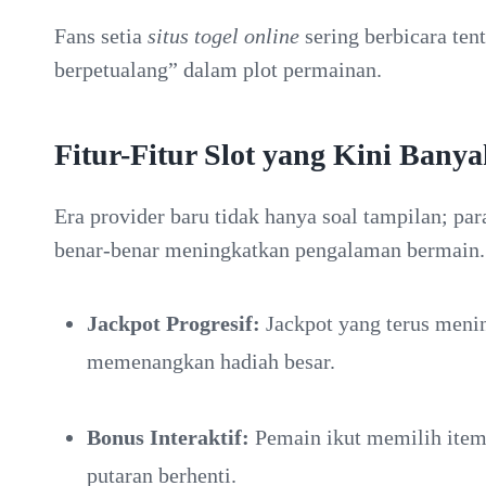
Fans setia
situs togel online
sering berbicara ten
berpetualang” dalam plot permainan.
Fitur-Fitur Slot yang Kini Banya
Era provider baru tidak hanya soal tampilan; p
benar-benar meningkatkan pengalaman bermain. B
Jackpot Progresif:
Jackpot yang terus meni
memenangkan hadiah besar.
Bonus Interaktif:
Pemain ikut memilih item
putaran berhenti.