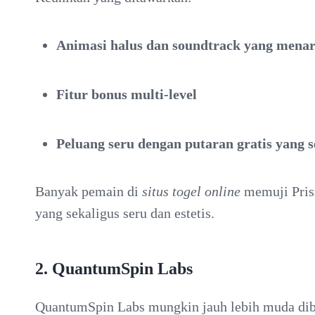
Animasi halus dan soundtrack yang menar
Fitur bonus multi-level
Peluang seru dengan putaran gratis yang 
Banyak pemain di
situs togel online
memuji Pris
yang sekaligus seru dan estetis.
2. QuantumSpin Labs
QuantumSpin Labs mungkin jauh lebih muda diban