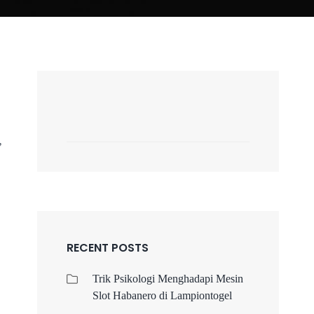
,
RECENT POSTS
Trik Psikologi Menghadapi Mesin
Slot Habanero di Lampiontogel