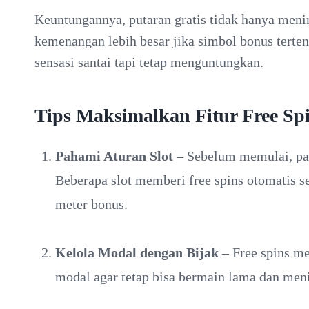
Keuntungannya, putaran gratis tidak hanya men
kemenangan lebih besar jika simbol bonus terten
sensasi santai tapi tetap menguntungkan.
Tips Maksimalkan Fitur Free Spi
Pahami Aturan Slot
– Sebelum memulai, paha
Beberapa slot memberi free spins otomatis s
meter bonus.
Kelola Modal dengan Bijak
– Free spins m
modal agar tetap bisa bermain lama dan meni