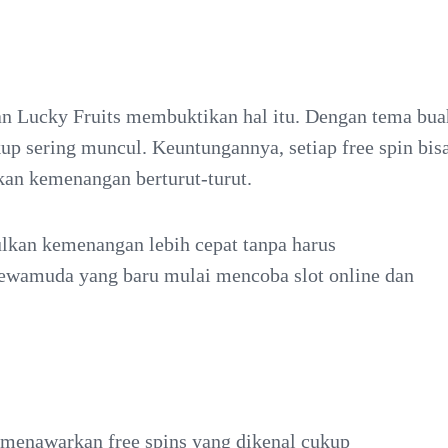
dan Lucky Fruits membuktikan hal itu. Dengan tema bua
kup sering muncul. Keuntungannya, setiap free spin bis
n kemenangan berturut-turut.
kan kemenangan lebih cepat tanpa harus
wamuda yang baru mulai mencoba slot online dan
 menawarkan free spins yang dikenal cukup