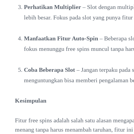
Perhatikan Multiplier
– Slot dengan multip
lebih besar. Fokus pada slot yang punya fitur
Manfaatkan Fitur Auto-Spin
– Beberapa sl
fokus menunggu free spins muncul tanpa har
Coba Beberapa Slot
– Jangan terpaku pada s
menguntungkan bisa memberi pengalaman ber
Kesimpulan
Fitur free spins adalah salah satu alasan meng
menang tanpa harus menambah taruhan, fitur in