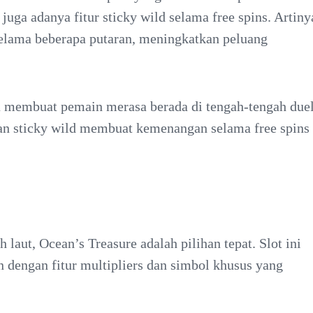
juga adanya fitur sticky wild selama free spins. Artiny
u selama beberapa putaran, meningkatkan peluang
bisa membuat pemain merasa berada di tengah-tengah due
an sticky wild membuat kemenangan selama free spins
aut, Ocean’s Treasure adalah pilihan tepat. Slot ini
 dengan fitur multipliers dan simbol khusus yang