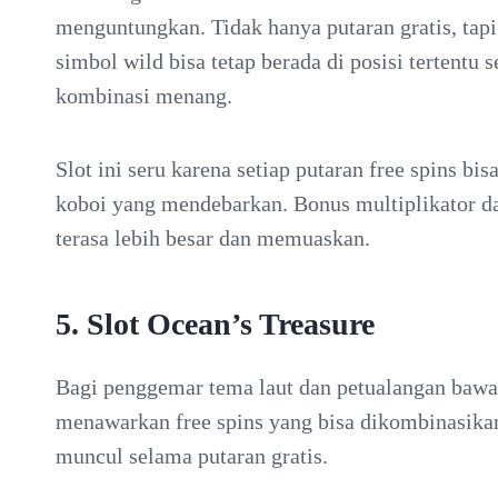
menguntungkan. Tidak hanya putaran gratis, tapi 
simbol wild bisa tetap berada di posisi tertent
kombinasi menang.
Slot ini seru karena setiap putaran free spins 
koboi yang mendebarkan. Bonus multiplikator d
terasa lebih besar dan memuaskan.
5.
Slot Ocean’s Treasure
Bagi penggemar tema laut dan petualangan bawah l
menawarkan free spins yang bisa dikombinasikan
muncul selama putaran gratis.