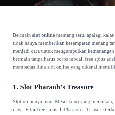
Bermain
slot online
memang seru, apalagi kalau p
tidak hanya memberikan kesempatan menang tanp
menjadi cara untuk mengumpulkan kemenangan l
bermain tanpa harus boros modal, free spins adalah
membahas lima slot online yang dikenal memilik
1.
Slot Pharaoh’s Treasure
Slot ini punya tema Mesir kuno yang memukau, 
dewi. Fitur free spins di Pharaoh’s Treasure te