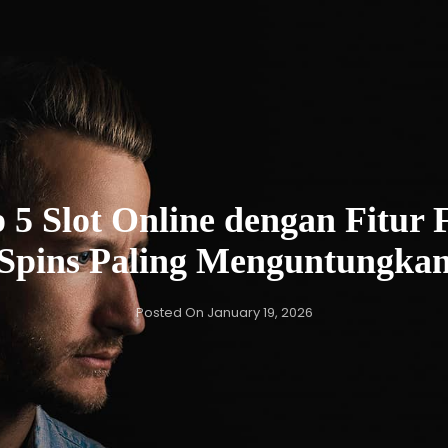
 5 Slot Online dengan Fitur 
Spins Paling
Menguntungka
Posted On
January 19, 2026