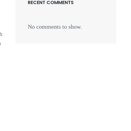
RECENT COMMENTS
No comments to show.
h
a