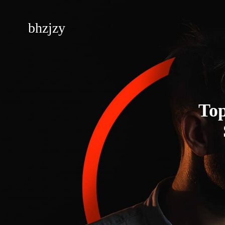
bhzjzy
Top