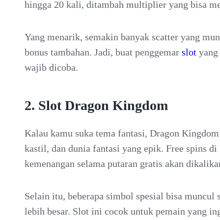
hingga 20 kali, ditambah multiplier yang bisa m
Yang menarik, semakin banyak scatter yang mu
bonus tambahan. Jadi, buat penggemar
slot
yang 
wajib dicoba.
2.
Slot Dragon Kingdom
Kalau kamu suka tema fantasi, Dragon Kingdom a
kastil, dan dunia fantasi yang epik. Free spins
kemenangan selama putaran gratis akan dikalika
Selain itu, beberapa simbol spesial bisa muncu
lebih besar. Slot ini cocok untuk pemain yang in