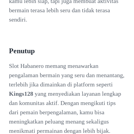
kamu lebih siap, tapi juga membuat aktivitas
bermain terasa lebih seru dan tidak terasa
sendiri.
Penutup
Slot Habanero memang menawarkan
pengalaman bermain yang seru dan menantang,
terlebih jika dimainkan di platform seperti
Kings128
yang menyediakan layanan lengkap
dan komunitas aktif. Dengan mengikuti tips
dari pemain berpengalaman, kamu bisa
meningkatkan peluang menang sekaligus
menikmati permainan dengan lebih bijak.