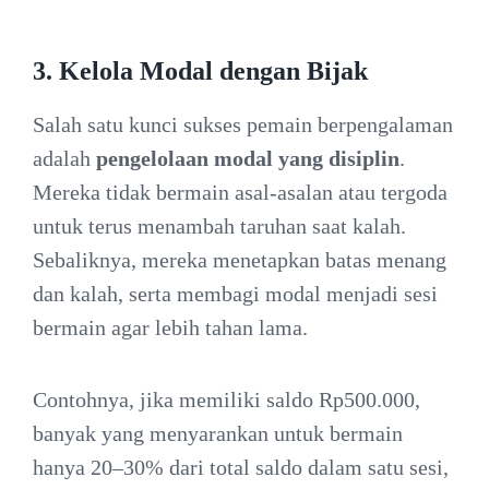
3. Kelola Modal dengan Bijak
Salah satu kunci sukses pemain berpengalaman
adalah
pengelolaan modal yang disiplin
.
Mereka tidak bermain asal-asalan atau tergoda
untuk terus menambah taruhan saat kalah.
Sebaliknya, mereka menetapkan batas menang
dan kalah, serta membagi modal menjadi sesi
bermain agar lebih tahan lama.
Contohnya, jika memiliki saldo Rp500.000,
banyak yang menyarankan untuk bermain
hanya 20–30% dari total saldo dalam satu sesi,