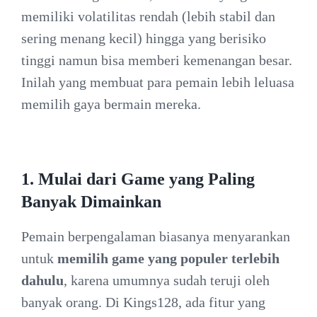
memiliki volatilitas rendah (lebih stabil dan
sering menang kecil) hingga yang berisiko
tinggi namun bisa memberi kemenangan besar.
Inilah yang membuat para pemain lebih leluasa
memilih gaya bermain mereka.
1. Mulai dari Game yang Paling
Banyak Dimainkan
Pemain berpengalaman biasanya menyarankan
untuk
memilih game yang populer terlebih
dahulu
, karena umumnya sudah teruji oleh
banyak orang. Di Kings128, ada fitur yang