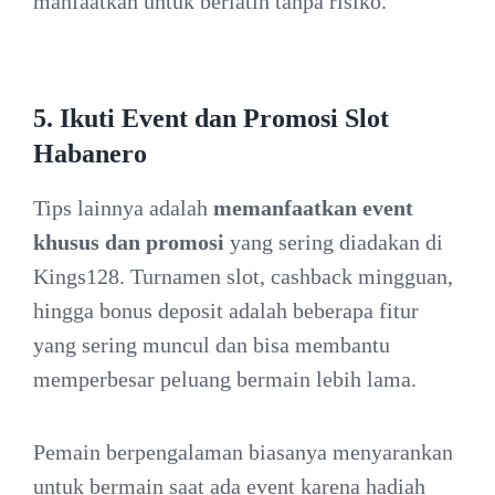
manfaatkan untuk berlatih tanpa risiko.
5. Ikuti Event dan Promosi Slot
Habanero
Tips lainnya adalah
memanfaatkan event
khusus dan promosi
yang sering diadakan di
Kings128. Turnamen slot, cashback mingguan,
hingga bonus deposit adalah beberapa fitur
yang sering muncul dan bisa membantu
memperbesar peluang bermain lebih lama.
Pemain berpengalaman biasanya menyarankan
untuk bermain saat ada event karena hadiah