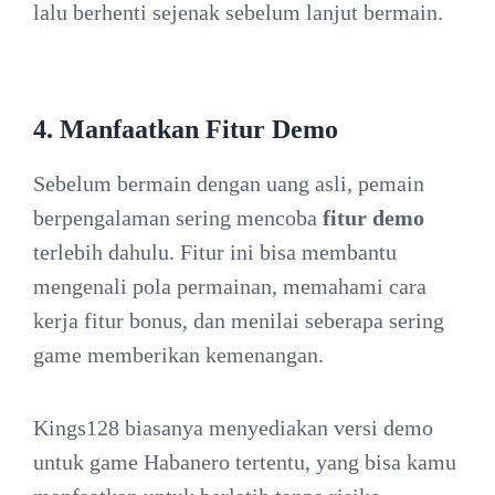
lalu berhenti sejenak sebelum lanjut bermain.
4. Manfaatkan Fitur Demo
Sebelum bermain dengan uang asli, pemain
berpengalaman sering mencoba
fitur demo
terlebih dahulu. Fitur ini bisa membantu
mengenali pola permainan, memahami cara
kerja fitur bonus, dan menilai seberapa sering
game memberikan kemenangan.
Kings128 biasanya menyediakan versi demo
untuk game Habanero tertentu, yang bisa kamu