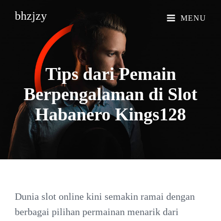
bhzjzy
MENU
Tips dari Pemain
Berpengalaman di Slot
Habanero
Kings128
Dunia slot online kini semakin ramai dengan
berbagai pilihan permainan menarik dari