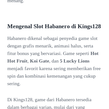
menang.
Mengenal Slot Habanero di Kings128
Habanero dikenal sebagai penyedia game slot
dengan grafis menarik, animasi halus, serta
fitur bonus yang bervariasi. Game seperti
Hot
Hot Fruit
,
Koi Gate
, dan
5 Lucky Lions
menjadi favorit karena sering memberikan free
spin dan kombinasi kemenangan yang cukup
sering.
Di Kings128, game dari Habanero tersedia
dalam berbagai varian, mulai dari yang