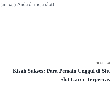
an bagi Anda di meja slot!
NEXT PO
Next
Kisah Sukses: Para Pemain Unggul di Sit
Post
Slot Gacor Terperca