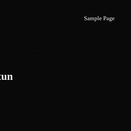
Sample Page
tun