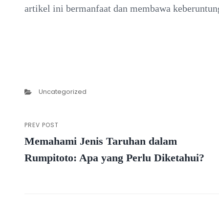
artikel ini bermanfaat dan membawa keberuntung
Categories
Uncategorized
PREV POST
Post
Previous
Memahami Jenis Taruhan dalam
Post
navigation
Rumpitoto: Apa yang Perlu Diketahui?