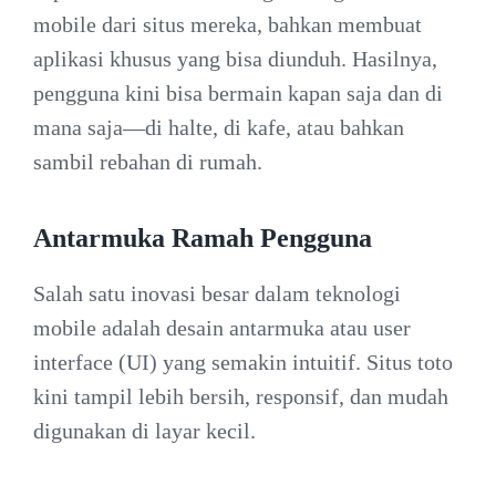
mobile dari situs mereka, bahkan membuat
aplikasi khusus yang bisa diunduh. Hasilnya,
pengguna kini bisa bermain kapan saja dan di
mana saja—di halte, di kafe, atau bahkan
sambil rebahan di rumah.
Antarmuka Ramah Pengguna
Salah satu inovasi besar dalam teknologi
mobile adalah desain antarmuka atau user
interface (UI) yang semakin intuitif. Situs toto
kini tampil lebih bersih, responsif, dan mudah
digunakan di layar kecil.