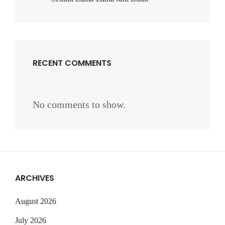
RECENT COMMENTS
No comments to show.
ARCHIVES
August 2026
July 2026