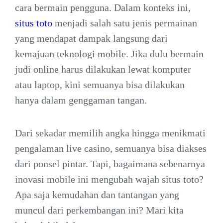
cara bermain pengguna. Dalam konteks ini,
situs toto
menjadi salah satu jenis permainan
yang mendapat dampak langsung dari
kemajuan teknologi mobile. Jika dulu bermain
judi online harus dilakukan lewat komputer
atau laptop, kini semuanya bisa dilakukan
hanya dalam genggaman tangan.
Dari sekadar memilih angka hingga menikmati
pengalaman live casino, semuanya bisa diakses
dari ponsel pintar. Tapi, bagaimana sebenarnya
inovasi mobile ini mengubah wajah situs toto?
Apa saja kemudahan dan tantangan yang
muncul dari perkembangan ini? Mari kita