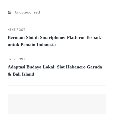
Categories
Uncategorized
NEXT POST
Post
Next
Bermain Slot di Smartphone: Platform Terbaik
Post
navigation
untuk Pemain Indonesia
PREV POST
Previous
Adaptasi Budaya Lokal: Slot Habanero Garuda
Post
& Bali Island