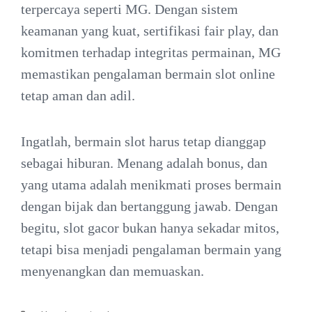
terpercaya seperti MG. Dengan sistem
keamanan yang kuat, sertifikasi fair play, dan
komitmen terhadap integritas permainan, MG
memastikan pengalaman bermain slot online
tetap aman dan adil.
Ingatlah, bermain slot harus tetap dianggap
sebagai hiburan. Menang adalah bonus, dan
yang utama adalah menikmati proses bermain
dengan bijak dan bertanggung jawab. Dengan
begitu, slot gacor bukan hanya sekadar mitos,
tetapi bisa menjadi pengalaman bermain yang
menyenangkan dan memuaskan.