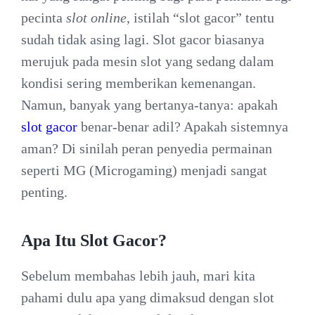
pecinta
slot online
, istilah “slot gacor” tentu
sudah tidak asing lagi. Slot gacor biasanya
merujuk pada mesin slot yang sedang dalam
kondisi sering memberikan kemenangan.
Namun, banyak yang bertanya-tanya: apakah
slot gacor
benar-benar adil? Apakah sistemnya
aman? Di sinilah peran penyedia permainan
seperti MG (Microgaming) menjadi sangat
penting.
Apa Itu Slot Gacor?
Sebelum membahas lebih jauh, mari kita
pahami dulu apa yang dimaksud dengan slot