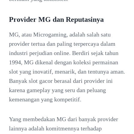
Provider MG dan Reputasinya
MG, atau Microgaming, adalah salah satu
provider tertua dan paling terpercaya dalam
industri perjudian online. Berdiri sejak tahun
1994, MG dikenal dengan koleksi permainan
slot yang inovatif, menarik, dan tentunya aman.
Banyak slot gacor berasal dari provider ini
karena gameplay yang seru dan peluang
kemenangan yang kompetitif.
Yang membedakan MG dari banyak provider
lainnya adalah komitmennya terhadap