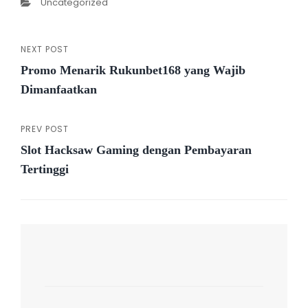
Categories
Uncategorized
NEXT POST
Post
Next
Promo Menarik Rukunbet168 yang Wajib
Post
navigation
Dimanfaatkan
PREV POST
Previous
Slot Hacksaw Gaming dengan Pembayaran
Post
Tertinggi