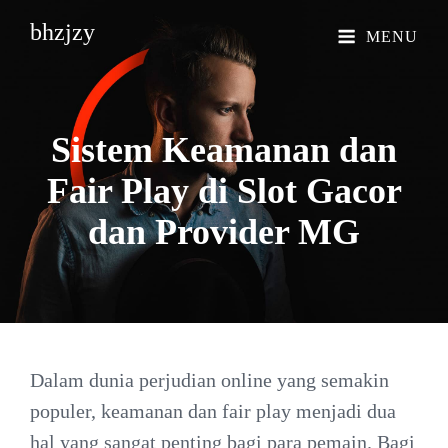
bhzjzy
MENU
Sistem Keamanan dan
Fair Play di Slot Gacor
dan Provider
MG
Dalam dunia perjudian online yang semakin
populer, keamanan dan fair play menjadi dua
hal yang sangat penting bagi para pemain. Bagi