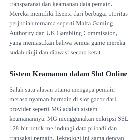
transparansi dan keamanan data pemain.
Mereka memiliki lisensi dari berbagai otoritas
perjudian ternama seperti Malta Gaming
Authority dan UK Gambling Commission,
yang memastikan bahwa semua game mereka
sudah diuji dan diawasi secara ketat.
Sistem Keamanan dalam Slot Online
Salah satu alasan utama mengapa pemain
merasa nyaman bermain di slot gacor dari
provider seperti MG adalah sistem
keamanannya. MG menggunakan enkripsi SSL
128-bit untuk melindungi data pribadi dan
transaksi pemain. Teknologi ini sama dengan