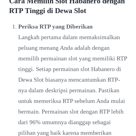
Cara Memilih Slot Habanero dengan
RTP Tinggi di Dewa Slot
Periksa RTP yang Diberikan
Langkah pertama dalam memaksimalkan
peluang menang Anda adalah dengan
memilih permainan slot yang memiliki RTP
tinggi. Setiap permainan slot Habanero di
Dewa Slot biasanya mencantumkan RTP-
nya dalam deskripsi permainan. Pastikan
untuk memeriksa RTP sebelum Anda mulai
bermain. Permainan slot dengan RTP lebih
dari 96% umumnya dianggap sebagai
pilihan yang baik karena memberikan