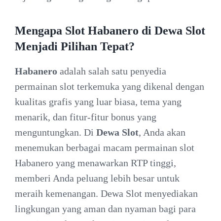
Mengapa Slot Habanero di Dewa Slot
Menjadi Pilihan Tepat?
Habanero
adalah salah satu penyedia
permainan slot terkemuka yang dikenal dengan
kualitas grafis yang luar biasa, tema yang
menarik, dan fitur-fitur bonus yang
menguntungkan. Di
Dewa Slot
, Anda akan
menemukan berbagai macam permainan slot
Habanero yang menawarkan RTP tinggi,
memberi Anda peluang lebih besar untuk
meraih kemenangan. Dewa Slot menyediakan
lingkungan yang aman dan nyaman bagi para