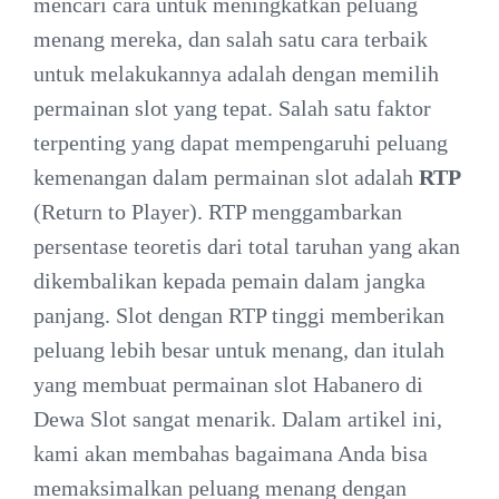
mencari cara untuk meningkatkan peluang
menang mereka, dan salah satu cara terbaik
untuk melakukannya adalah dengan memilih
permainan slot yang tepat. Salah satu faktor
terpenting yang dapat mempengaruhi peluang
kemenangan dalam permainan slot adalah
RTP
(Return to Player). RTP menggambarkan
persentase teoretis dari total taruhan yang akan
dikembalikan kepada pemain dalam jangka
panjang. Slot dengan RTP tinggi memberikan
peluang lebih besar untuk menang, dan itulah
yang membuat permainan slot Habanero di
Dewa Slot sangat menarik. Dalam artikel ini,
kami akan membahas bagaimana Anda bisa
memaksimalkan peluang menang dengan