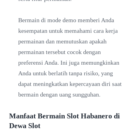
Bermain di mode demo memberi Anda
kesempatan untuk memahami cara kerja
permainan dan memutuskan apakah
permainan tersebut cocok dengan
preferensi Anda. Ini juga memungkinkan
Anda untuk berlatih tanpa risiko, yang
dapat meningkatkan kepercayaan diri saat
bermain dengan uang sungguhan.
Manfaat Bermain Slot Habanero di
Dewa Slot