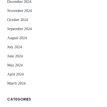
December 2024
November 2024
October 2024
September 2024
August 2024
July 2024
June 2024
May 2024
April 2024
March 2024
CATEGORIES