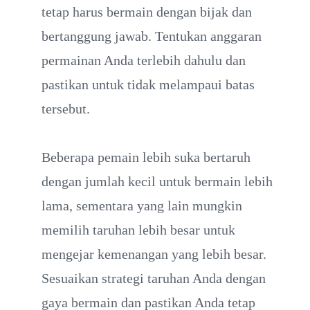
tetap harus bermain dengan bijak dan
bertanggung jawab. Tentukan anggaran
permainan Anda terlebih dahulu dan
pastikan untuk tidak melampaui batas
tersebut.
Beberapa pemain lebih suka bertaruh
dengan jumlah kecil untuk bermain lebih
lama, sementara yang lain mungkin
memilih taruhan lebih besar untuk
mengejar kemenangan yang lebih besar.
Sesuaikan strategi taruhan Anda dengan
gaya bermain dan pastikan Anda tetap