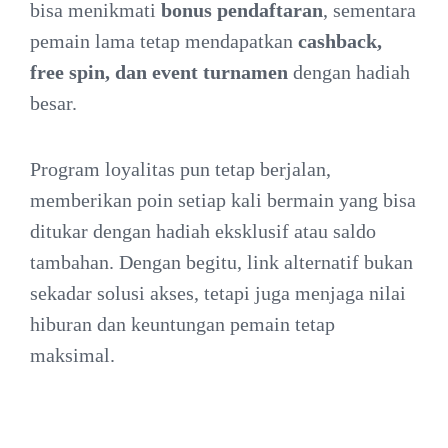
bisa menikmati
bonus pendaftaran
, sementara
pemain lama tetap mendapatkan
cashback,
free spin, dan event turnamen
dengan hadiah
besar.
Program loyalitas pun tetap berjalan,
memberikan poin setiap kali bermain yang bisa
ditukar dengan hadiah eksklusif atau saldo
tambahan. Dengan begitu, link alternatif bukan
sekadar solusi akses, tetapi juga menjaga nilai
hiburan dan keuntungan pemain tetap
maksimal.