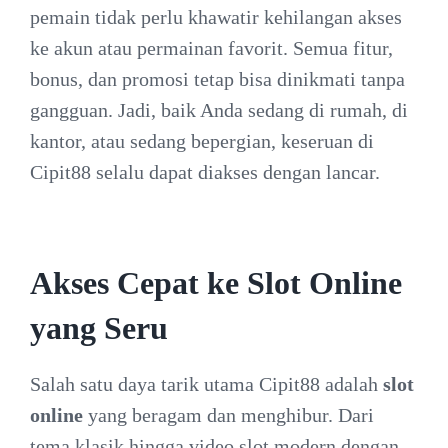
pemain tidak perlu khawatir kehilangan akses
ke akun atau permainan favorit. Semua fitur,
bonus, dan promosi tetap bisa dinikmati tanpa
gangguan. Jadi, baik Anda sedang di rumah, di
kantor, atau sedang bepergian, keseruan di
Cipit88 selalu dapat diakses dengan lancar.
Akses Cepat ke Slot Online
yang Seru
Salah satu daya tarik utama Cipit88 adalah
slot
online
yang beragam dan menghibur. Dari
tema klasik hingga video slot modern dengan