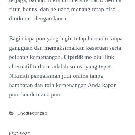
fitur, bonus, dan peluang menang tetap bisa
dinikmati dengan lancar.
Bagi siapa pun yang ingin tetap bermain tanpa
gangguan dan memaksimalkan keseruan serta
peluang kemenangan,
Cipit88
melalui link
alternatif terbaru adalah solusi yang tepat.
Nikmati pengalaman judi online tanpa
hambatan dan raih kemenangan Anda kapan
pun dan di mana pun!
Categories
Uncategorized
NEXT POST