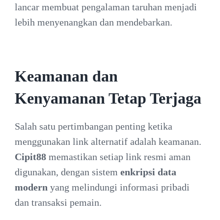
lancar membuat pengalaman taruhan menjadi
lebih menyenangkan dan mendebarkan.
Keamanan dan
Kenyamanan Tetap Terjaga
Salah satu pertimbangan penting ketika
menggunakan link alternatif adalah keamanan.
Cipit88
memastikan setiap link resmi aman
digunakan, dengan sistem
enkripsi data
modern
yang melindungi informasi pribadi
dan transaksi pemain.