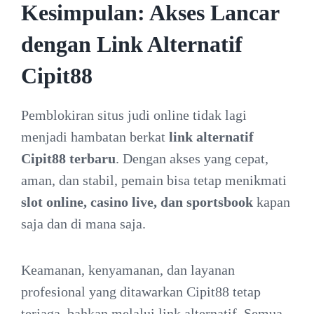
Kesimpulan: Akses Lancar
dengan Link Alternatif
Cipit88
Pemblokiran situs judi online tidak lagi
menjadi hambatan berkat
link alternatif
Cipit88 terbaru
. Dengan akses yang cepat,
aman, dan stabil, pemain bisa tetap menikmati
slot online, casino live, dan sportsbook
kapan
saja dan di mana saja.
Keamanan, kenyamanan, dan layanan
profesional yang ditawarkan Cipit88 tetap
terjaga, bahkan melalui link alternatif. Semua