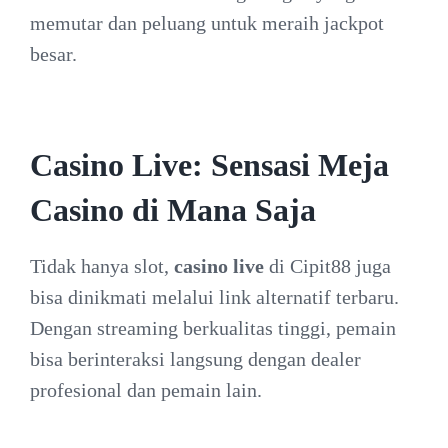
memutar dan peluang untuk meraih jackpot
besar.
Casino Live: Sensasi Meja
Casino di Mana Saja
Tidak hanya slot,
casino live
di Cipit88 juga
bisa dinikmati melalui link alternatif terbaru.
Dengan streaming berkualitas tinggi, pemain
bisa berinteraksi langsung dengan dealer
profesional dan pemain lain.