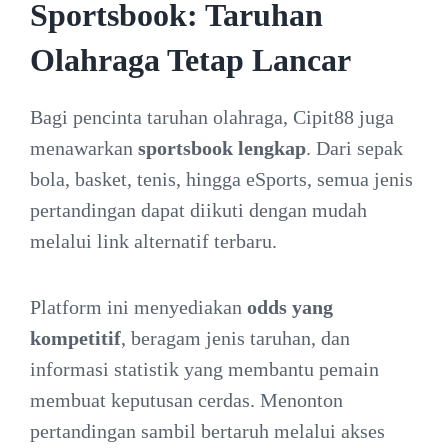
Sportsbook: Taruhan
Olahraga Tetap Lancar
Bagi pencinta taruhan olahraga, Cipit88 juga
menawarkan
sportsbook lengkap
. Dari sepak
bola, basket, tenis, hingga eSports, semua jenis
pertandingan dapat diikuti dengan mudah
melalui link alternatif terbaru.
Platform ini menyediakan
odds yang
kompetitif
, beragam jenis taruhan, dan
informasi statistik yang membantu pemain
membuat keputusan cerdas. Menonton
pertandingan sambil bertaruh melalui akses