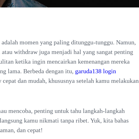
n adalah momen yang paling ditunggu-tunggu. Namun,
 atau withdraw juga menjadi hal yang sangat penting
sulitan ketika ingin mencairkan kemenangan mereka
ang lama. Berbeda dengan itu,
garuda138 login
 cepat dan mudah, khususnya setelah kamu melakukan
au mencoba, penting untuk tahu langkah-langkah
angsung kamu nikmati tanpa ribet. Yuk, kita bahas
 aman, dan cepat!