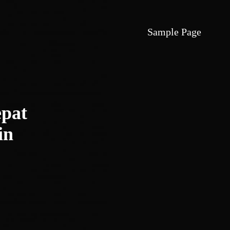
Sample Page
pat
in