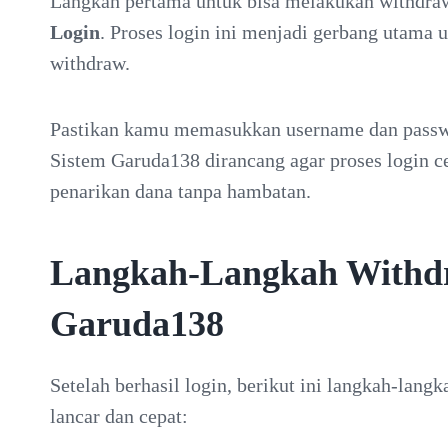
Langkah pertama untuk bisa melakukan withdra
Login
. Proses login ini menjadi gerbang utama 
withdraw.
Pastikan kamu memasukkan username dan passwo
Sistem Garuda138 dirancang agar proses login 
penarikan dana tanpa hambatan.
Langkah-Langkah Withd
Garuda138
Setelah berhasil login, berikut ini langkah-lang
lancar dan cepat: