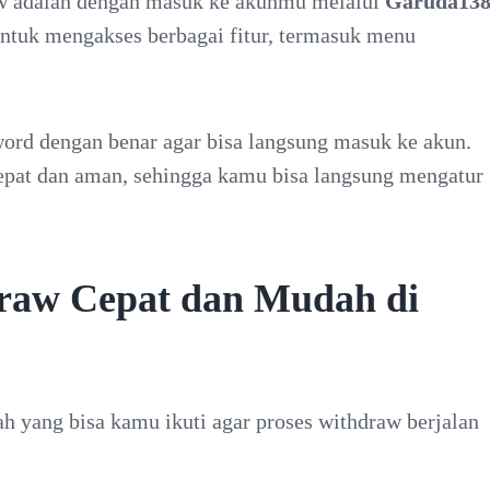
w adalah dengan masuk ke akunmu melalui
Garuda13
untuk mengakses berbagai fitur, termasuk menu
rd dengan benar agar bisa langsung masuk ke akun.
cepat dan aman, sehingga kamu bisa langsung mengatur
raw Cepat dan Mudah di
kah yang bisa kamu ikuti agar proses withdraw berjalan