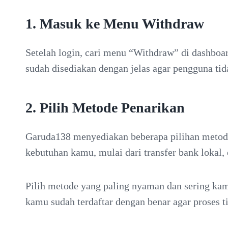
1. Masuk ke Menu Withdraw
Setelah login, cari menu “Withdraw” di dashbo
sudah disediakan dengan jelas agar pengguna tid
2. Pilih Metode Penarikan
Garuda138 menyediakan beberapa pilihan metode
kebutuhan kamu, mulai dari transfer bank lokal,
Pilih metode yang paling nyaman dan sering kam
kamu sudah terdaftar dengan benar agar proses t