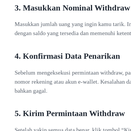
3. Masukkan Nominal Withdraw
Masukkan jumlah uang yang ingin kamu tarik. I
dengan saldo yang tersedia dan memenuhi kete
4. Konfirmasi Data Penarikan
Sebelum mengeksekusi permintaan withdraw, pa
nomor rekening atau akun e-wallet. Kesalahan d
bahkan gagal.
5. Kirim Permintaan Withdraw
Setelah yakin semua data benar, klik tombol “K