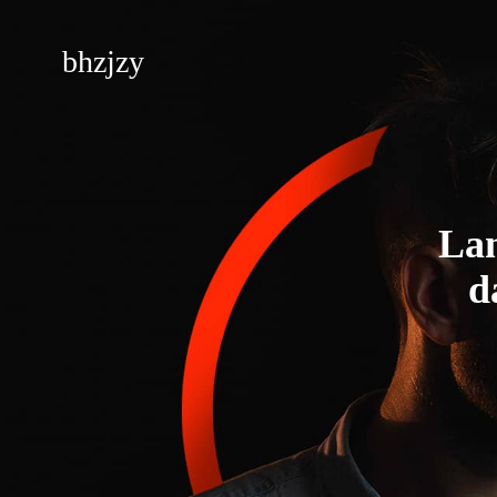
bhzjzy
La
d