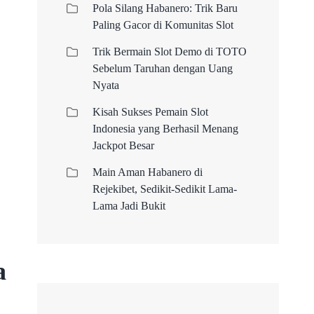
Pola Silang Habanero: Trik Baru
Paling Gacor di Komunitas Slot
Trik Bermain Slot Demo di TOTO
Sebelum Taruhan dengan Uang
Nyata
Kisah Sukses Pemain Slot
Indonesia yang Berhasil Menang
Jackpot Besar
Main Aman Habanero di
Rejekibet, Sedikit-Sedikit Lama-
Lama Jadi Bukit
a