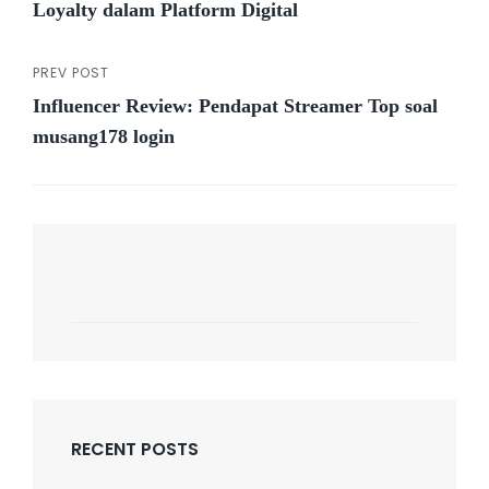
navigation
Loyalty dalam Platform Digital
PREV POST
Previous
Influencer Review: Pendapat Streamer Top soal
Post
musang178 login
RECENT POSTS