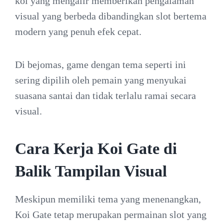
koi yang mengalir memberikan pengalaman
visual yang berbeda dibandingkan slot bertema
modern yang penuh efek cepat.
Di bejomas, game dengan tema seperti ini
sering dipilih oleh pemain yang menyukai
suasana santai dan tidak terlalu ramai secara
visual.
Cara Kerja Koi Gate di
Balik Tampilan Visual
Meskipun memiliki tema yang menenangkan,
Koi Gate tetap merupakan permainan slot yang