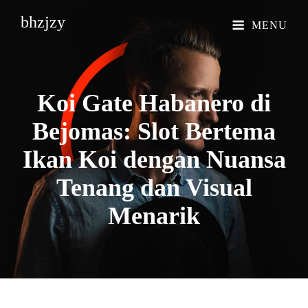
bhzjzy
MENU
Koi Gate Habanero di
Bejomas: Slot Bertema
Ikan Koi dengan Nuansa
Tenang dan Visual
Menarik