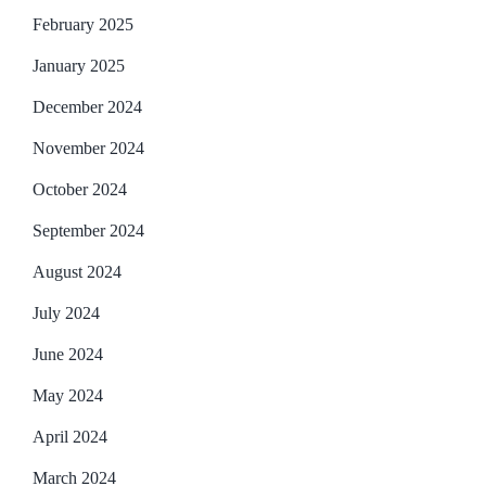
February 2025
January 2025
December 2024
November 2024
October 2024
September 2024
August 2024
July 2024
June 2024
May 2024
April 2024
March 2024