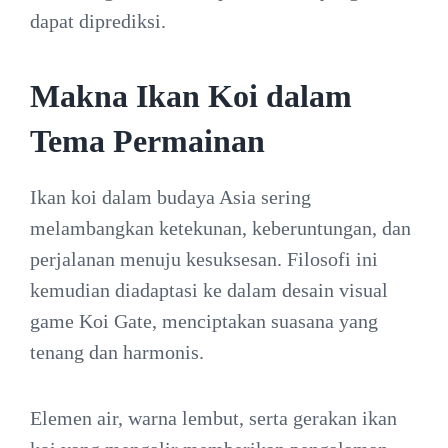
dapat diprediksi.
Makna Ikan Koi dalam
Tema Permainan
Ikan koi dalam budaya Asia sering
melambangkan ketekunan, keberuntungan, dan
perjalanan menuju kesuksesan. Filosofi ini
kemudian diadaptasi ke dalam desain visual
game Koi Gate, menciptakan suasana yang
tenang dan harmonis.
Elemen air, warna lembut, serta gerakan ikan