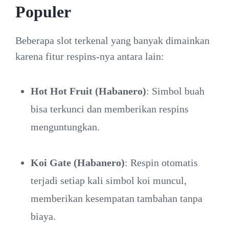
Populer
Beberapa slot terkenal yang banyak dimainkan
karena fitur respins-nya antara lain:
Hot Hot Fruit (Habanero)
: Simbol buah
bisa terkunci dan memberikan respins
menguntungkan.
Koi Gate (Habanero)
: Respin otomatis
terjadi setiap kali simbol koi muncul,
memberikan kesempatan tambahan tanpa
biaya.