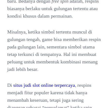
baru. Bedanya dengan
free spin
adalah, respins
biasanya berlaku untuk gulungan tertentu atau
kondisi khusus dalam permainan.
Misalnya, ketika simbol tertentu muncul di
gulungan tengah, game bisa memberikan respin
pada gulungan lain, sementara simbol utama
tetap terkunci di tempatnya. Hal ini membuat
peluang untuk membentuk kombinasi menang
jadi lebih besar.
Di
situs judi slot online terpercaya
, respins
menjadi fitur populer karena tidak hanya
menambah keseruan, tetapi juga sering
dianggap sebagai “penyelamat” ketika spin