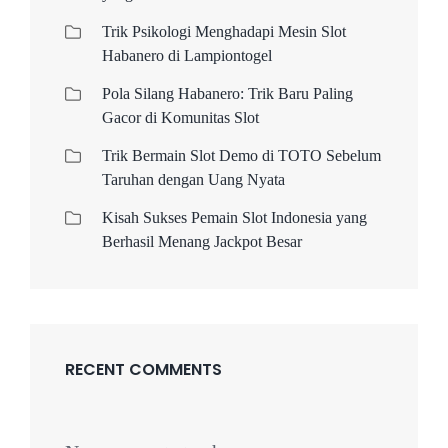
Trik Psikologi Menghadapi Mesin Slot
Habanero di Lampiontogel
Pola Silang Habanero: Trik Baru Paling
Gacor di Komunitas Slot
Trik Bermain Slot Demo di TOTO Sebelum
Taruhan dengan Uang Nyata
Kisah Sukses Pemain Slot Indonesia yang
Berhasil Menang Jackpot Besar
RECENT COMMENTS