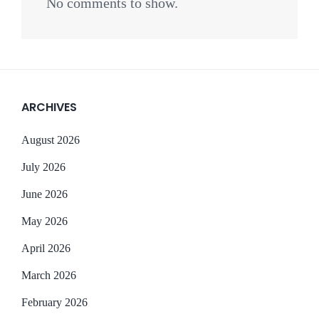
No comments to show.
ARCHIVES
August 2026
July 2026
June 2026
May 2026
April 2026
March 2026
February 2026