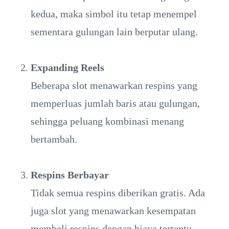
kedua, maka simbol itu tetap menempel
sementara gulungan lain berputar ulang.
Expanding Reels
Beberapa slot menawarkan respins yang
memperluas jumlah baris atau gulungan,
sehingga peluang kombinasi menang
bertambah.
Respins Berbayar
Tidak semua respins diberikan gratis. Ada
juga slot yang menawarkan kesempatan
membeli respins dengan biaya tertentu.