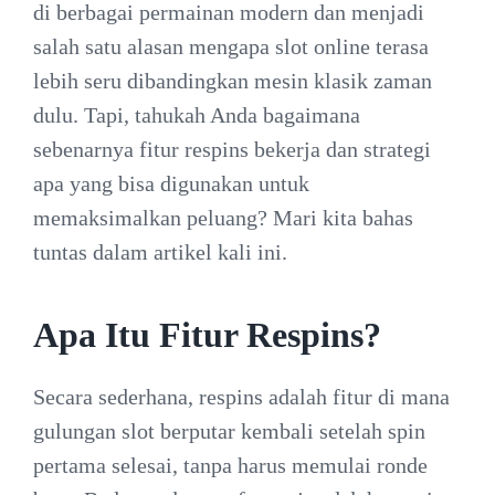
di berbagai permainan modern dan menjadi
salah satu alasan mengapa slot online terasa
lebih seru dibandingkan mesin klasik zaman
dulu. Tapi, tahukah Anda bagaimana
sebenarnya fitur respins bekerja dan strategi
apa yang bisa digunakan untuk
memaksimalkan peluang? Mari kita bahas
tuntas dalam artikel kali ini.
Apa Itu Fitur Respins?
Secara sederhana, respins adalah fitur di mana
gulungan slot berputar kembali setelah spin
pertama selesai, tanpa harus memulai ronde