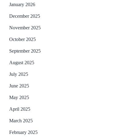
January 2026
December 2025
November 2025
October 2025
September 2025
August 2025
July 2025
June 2025
May 2025
April 2025
March 2025
February 2025