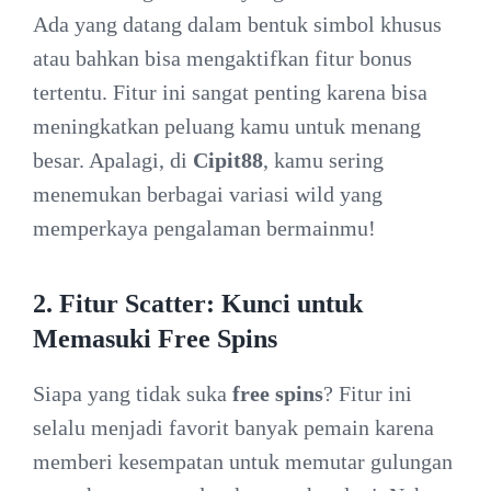
Ada yang datang dalam bentuk simbol khusus
atau bahkan bisa mengaktifkan fitur bonus
tertentu. Fitur ini sangat penting karena bisa
meningkatkan peluang kamu untuk menang
besar. Apalagi, di
Cipit88
, kamu sering
menemukan berbagai variasi wild yang
memperkaya pengalaman bermainmu!
2.
Fitur Scatter: Kunci untuk
Memasuki Free Spins
Siapa yang tidak suka
free spins
? Fitur ini
selalu menjadi favorit banyak pemain karena
memberi kesempatan untuk memutar gulungan