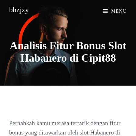
bhzjzy
MENU
Analisis Fitur Bonus Slot
Habanero di
Cipit88
Pernahkah kamu merasa tertarik dengan fitur
bonus yang ditawarkan oleh slot Habanero di