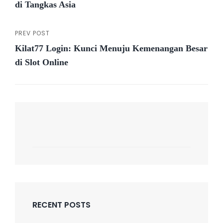
navigation
di Tangkas Asia
PREV POST
Previous
Kilat77 Login: Kunci Menuju Kemenangan Besar
Post
di Slot Online
RECENT POSTS