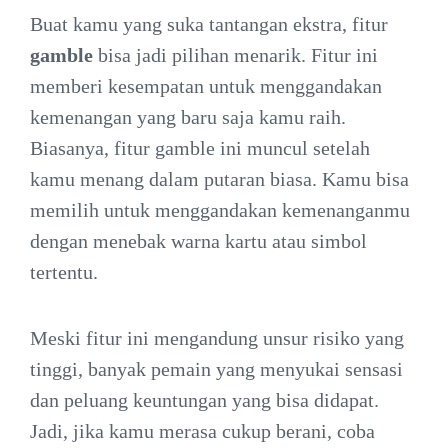
Buat kamu yang suka tantangan ekstra, fitur
gamble
bisa jadi pilihan menarik. Fitur ini
memberi kesempatan untuk menggandakan
kemenangan yang baru saja kamu raih.
Biasanya, fitur gamble ini muncul setelah
kamu menang dalam putaran biasa. Kamu bisa
memilih untuk menggandakan kemenanganmu
dengan menebak warna kartu atau simbol
tertentu.
Meski fitur ini mengandung unsur risiko yang
tinggi, banyak pemain yang menyukai sensasi
dan peluang keuntungan yang bisa didapat.
Jadi, jika kamu merasa cukup berani, coba