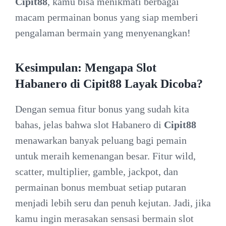
Cipit88
, kamu bisa menikmati berbagai
macam permainan bonus yang siap memberi
pengalaman bermain yang menyenangkan!
Kesimpulan: Mengapa Slot
Habanero di Cipit88 Layak Dicoba?
Dengan semua fitur bonus yang sudah kita
bahas, jelas bahwa slot Habanero di
Cipit88
menawarkan banyak peluang bagi pemain
untuk meraih kemenangan besar. Fitur wild,
scatter, multiplier, gamble, jackpot, dan
permainan bonus membuat setiap putaran
menjadi lebih seru dan penuh kejutan. Jadi, jika
kamu ingin merasakan sensasi bermain slot